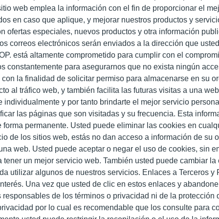
itio web emplea la información con el fin de proporcionar el mej
dos en caso que aplique, y mejorar nuestros productos y servic
on ofertas especiales, nuevos productos y otra información publ
tos correos electrónicos serán enviados a la dirección que uste
stá altamente comprometido para cumplir con el compromis
lizamos constantemente para asegurarnos que no exista
con la finalidad de solicitar permiso para almacenarse en su or
o al tráfico web, y también facilita las futuras visitas a una we
individualmente y por tanto brindarte el mejor servicio persona
r las páginas que son visitadas y su frecuencia. Esta infor
 de forma permanente. Usted puede eliminar las cookies en cua
io de los sitios web, estás no dan acceso a información de su 
 a una web. Usted puede aceptar o negar el uso de cookies, sin 
tener un mejor servicio web. También usted puede cambiar la 
da utilizar algunos de nuestros servicios. Enlaces a Terceros y
 interés. Una vez que usted de clic en estos enlaces y abandon
os responsables de los términos o privacidad ni de la protección 
e privacidad por lo cual es recomendable que los consulte para 