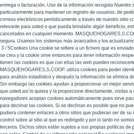
entrega o facturación. Uso de la información recogida Nuestro s
particularmente para mantener un registro de usuarios, de pedi
correos electrónicos periódicamente a través de nuestro sitio c
relevante para usted o que pueda brindarle algún beneficio, es
cancelados en cualquier momento. MASQUEHOGARES,S.COOP. e
segura. Usamos los sistemas más avanzados y los actua
3 / 5Cookies Una cookie se refiere a un fichero que es enviado 
se crea y la cookie sirve entonces para tener información respect
tienen las cookies es que con ellas las web pueden reconocerte 
MASQUEHOGARES,S.COOP. utiliza cookies para poder identifica
para análisis estadístico y después la información se elimina
Sin embargo las cookies ayudan a proporcionar un mejor servic
que usted así lo quiera y la proporcione directamente, visitas
navegadores aceptan cookies automáticamente pues sirve para 
para declinar las cookies. Si se declinan es posible que no pue
pudiera contener enlaces a otros sitios que pudieran ser de su
control sobre al sitio al que es redirigido y por lo tanto no som
terceros. Dichos sitios están sujetos a sus propias políticas d