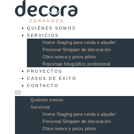
Ir
al
contenido
QUIÉNES SOMOS
SERVICIOS
Home Staging para venta o alquiler
Personal Shopper de decoración
Obra nueva y pisos piloto
Reportaje fotográfico profesional
PROYECTOS
CASOS DE ÉXITO
CONTACTO
Quiénes somos
Servicios
Home Staging para venta o alquiler
Personal Shopper de decoración
Obra nueva y pisos piloto