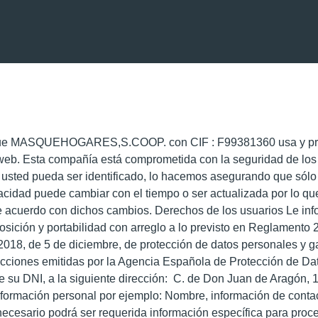
en que MASQUEHOGARES,S.COOP. con CIF : F99381360 usa y pro
o web. Esta compañía está comprometida con la seguridad de los
l usted pueda ser identificado, lo hacemos asegurando que sól
vacidad puede cambiar con el tiempo o ser actualizada por lo 
e acuerdo con dichos cambios. Derechos de los usuarios Le inf
posición y portabilidad con arreglo a lo previsto en Reglamento 
018, de 5 de diciembre, de protección de datos personales y ga
iones emitidas por la Agencia Española de Protección de Dato
 su DNI, a la siguiente dirección: C. de Don Juan de Aragón, 
nformación personal por ejemplo: Nombre, información de conta
ecesario podrá ser requerida información específica para proce