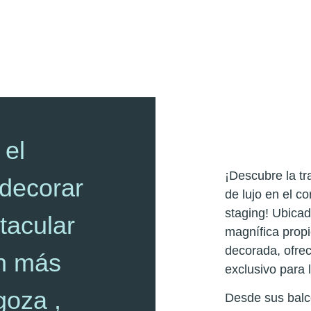
 el
¡Descubre la t
 decorar
de lujo en el c
staging! Ubicad
tacular
magnífica prop
decorada, ofrec
ón más
exclusivo para 
goza ,
Desde sus balco