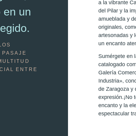
a la vibrante C
o en un
del Pilar y la 
amueblada y dec
tegido.
originales, com
artesonadas y l
un encanto ate
LOS
, PASAJE
Sumérgete en la 
MULTITUD
catalogado como
CIAL ENTRE
Galería Comerc
Industria», con
de Zaragoza y 
expresión.¡No t
encanto y la el
espectacular tr