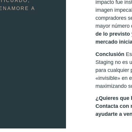
NTICUADO;
impacto fue ins
 ENAMORE A
imagen impecabl
compradores se
mayor número de
de lo previsto
mercado inicia
Conclusión
Es
Staging no es u
para cualquier 
«invisible» en 
maximizando su 
¿Quieres que 
Contacta con
ayudarte a ve