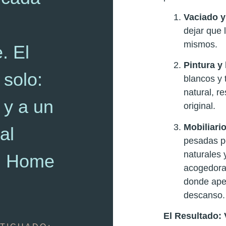
Vaciado y
dejar que 
mismos.
e. El
Pintura y
 solo:
blancos y 
natural, r
 y a un
original.
Mobiliario
al
pesadas po
naturales 
el Home
acogedora
donde apet
descanso.
El Resultado: 