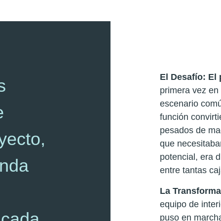
El Desafío: El
s
primera vez en
escenario comú
e
función convir
pesados de mad
yecto,
que necesitaba
potencial, era d
enda
entre tantas ca
La Transforma
equipo de inter
ncada
puso en marcha 