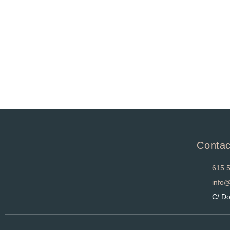
Contac
615 
info
C/ Do